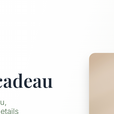
cadeau
u,
etails